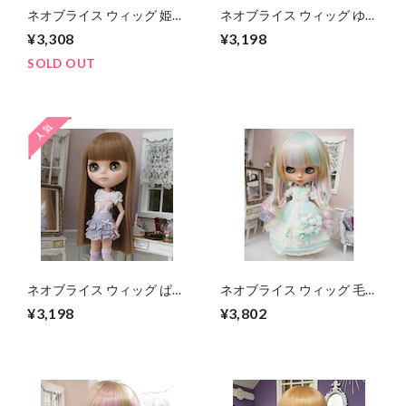
ネオブライス ウィッグ 姫バ
ネオブライス ウィッグ ゆる
ングストレートブラック 10
ふわマーメイド フレンチラ
¥3,308
¥3,198
インチβ/ドール Blythe
ベンダー 10インチ/ドール
プーリップ
SOLD OUT
ネオブライス ウィッグ ぱっ
ネオブライス ウィッグ 毛先
つんストレート ミルキーブ
ゆるスパイラル ユニコーン
¥3,198
¥3,802
ラウン(MiB) 10インチ/ドー
のまどろみ 10インチ Blythe
ル