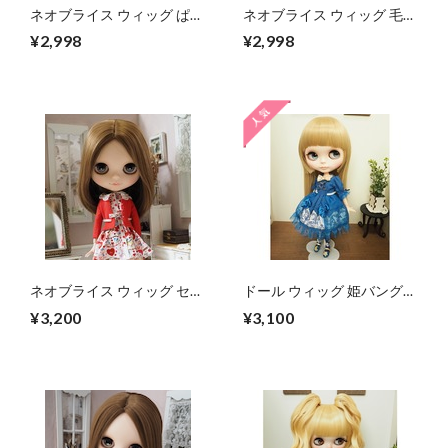
ネオブライス ウィッグ ぱっ
ネオブライス ウィッグ 毛先
つんストレート ブラック
ゆるフェミウェーブ ブラッ
¥2,998
¥2,998
10インチ/ドール
ク 10インチ/ドール Blythe
Pulip
ネオブライス ウィッグ セン
ドール ウィッグ 姫バングス
ターパートロング MB 10イ
トレートミルクティ 10イン
¥3,200
¥3,100
ンチ/ドール Blythe
チ ネオブライス