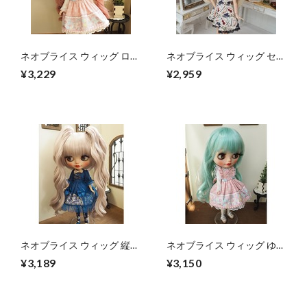
ネオブライス ウィッグ ロー
ネオブライス ウィッグ セン
ズアレンジスパイラル 10イ
ターパートロング シャンパ
¥3,229
¥2,959
ンチ/ドール Blythe Pulip プ
ンゴールド 10インチ/ドー
ーリップ
ル
ネオブライス ウィッグ 縦ロ
ネオブライス ウィッグ ゆる
ールツインテール ローズシ
ふわマーメイド ミント 10
¥3,189
¥3,150
ルバー 10インチ/ドール
インチ/ドール プーリップ