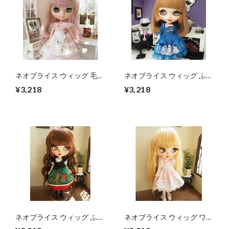
ネオブライス ウィッグ 毛先
ネオブライス ウィッグ ふん
ゆるスパイラル ストロベリ
わり姫ロング ミルキーブラ
¥3,218
¥3,218
ームーン 10インチ/ドール
ウン(MiB) 10インチ/ドール
Blythe Pulip プーリップ
Blythe
ネオブライス ウィッグ ふわ
ネオブライス ウィッグ ワッ
ふわマーメイド ショコラブ
フルウェーブ ハニーカスタ