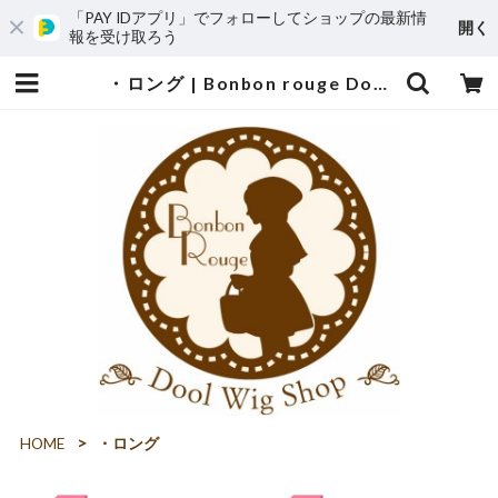
「PAY IDアプリ」でフォローしてショップの最新情
開く
報を受け取ろう
・ロング | Bonbon rouge Doll wig shop
HOME
・ロング