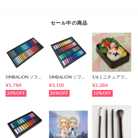
ンチ/ドール プーリ
シュミックス 10イ
ンチ/ドール プー
ップ
ンチ/ドール プーリ
リップ
ップ
セール中の商品
SIMBALION ソフト
SIMBALION ソフト
1/6ミニチュアフー
パステルセット48
パステルセット48
ド[うさぎ弁当] 食品
¥5,784
¥3,105
¥2,286
色セット ブライス
色ハーフサイズ ブ
サンプル ブライス
ドールのカスタムに
ライスドールのカス
アゾン / 食玩
20%OFF
20%OFF
12%OFF
♪
タムに♪