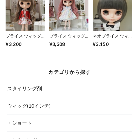
ブライス ウィッグ
ブライス ウィッグ
ネオブライス ウィ
ミディアムフェミウ
毛先ゆるフェミウェ
ッグ ブラントミデ
¥3,200
¥3,308
¥3,150
ェーブ オリーブア
ーブⅢ フェアリー
ィアム グレイアッ
ッシュ 10インチ/ド
ピンク 10インチ/ド
シュ 10インチ/ドー
ール Blythe Pulip
ール Blythe Pulip
ル プーリップ
カテゴリから探す
スタイリング剤
ウィッグ(10インチ)
・ショート