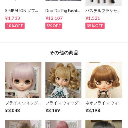
SIMBALION ソフト
Dear Darling Fashion
パステルブラシセッ
パステルセット24
for Dolls『月夜の森
ト Blythe Pulipなど
¥1,733
¥12,107
¥1,521
色ハーフサイズ ブ
の AURORA
ドールカスタムに
ライスドールのカス
Soirée』 BABY,THE
☆
10%OFF
5%OFF
35%OFF
タムに♪
STARS SHINE
BRIGHT.
その他の商品
ブライス ウィッグ
ブライス ウィッグ
ネオブライス ウィ
ナチュラルショート
姫バング ドリィス
ッグ フレンチカー
¥3,048
¥3,189
¥3,198
ボブ MB-mix 10イン
パイラル MT 10イ
ルボブ マロンブラ
チ/ドール Blythe
ンチ/ドール プーリ
ウン 10インチ/ドー
Pulip
ップ
ル プーリップ