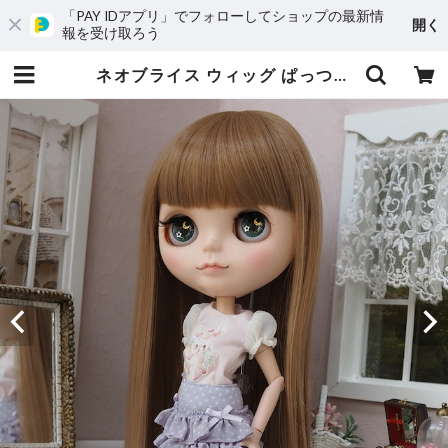
「PAY IDアプリ」でフォローしてショップの最新情
開く
報を受け取ろう
ネオブライス ウィッグ ぱっつんストレート ミルキーブラウン(MiB) 10インチ/ドール | Bonbon rouge Doll wig shop