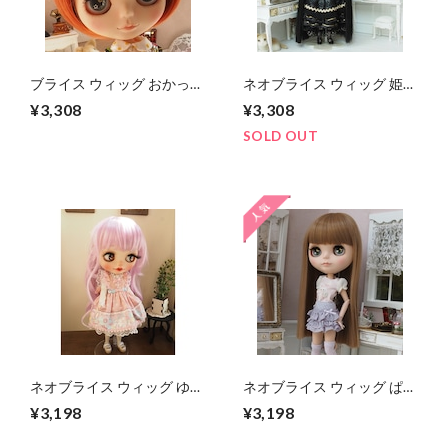
ブライス ウィッグ おかっぱ
ネオブライス ウィッグ 姫バ
ボブ バレンシアレッド 10
ングストレートブラック 10
¥3,308
¥3,308
インチ/ドール プーリップ
インチβ/ドール Blythe
SOLD OUT
ネオブライス ウィッグ ゆる
ネオブライス ウィッグ ぱっ
ふわマーメイド フレンチラ
つんストレート ミルキーブ
¥3,198
¥3,198
ベンダー 10インチ/ドール
ラウン(MiB) 10インチ/ドー
プーリップ
ル