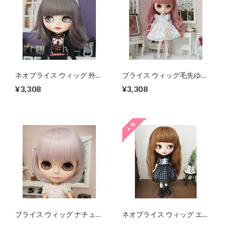
ネオブライス ウィッグ 外ハ
ブライス ウィッグ毛先ゆる
ネレイヤーウルフグレイア
フェミウェーブⅢ フェアリ
¥3,308
¥3,308
ッシュ10インチ/ドール
ーピンク 10インチ/ドール
Blythe Pulip
Blythe Pulip
ブライス ウィッグ ナチュラ
ネオブライス ウィッグ エア
ルショートボブ MB-mix 10
リーソバージュ マロンブラ